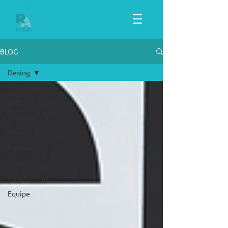
BLOG
Desing
Todos
posts
Comunicação
Vendas
Negócios
Desing
Copywriting
Equipe