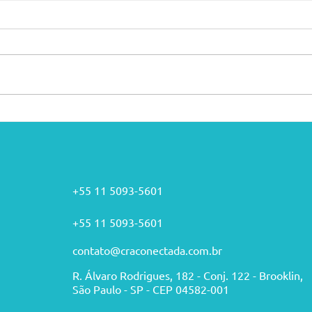
QUAIS OS PRINCIPAIS MOTIVOS QUE
QUAL 
PROVOCAM A PERDA DE CLIENTES?
DIFER
+55 11 5093
-5601
+55 11 5093
-5601
contato@craconectada.com.br
R. Álvaro Rodrigues, 182 - Conj. 122 - Brooklin,
São Paulo - SP - CEP 04582-001