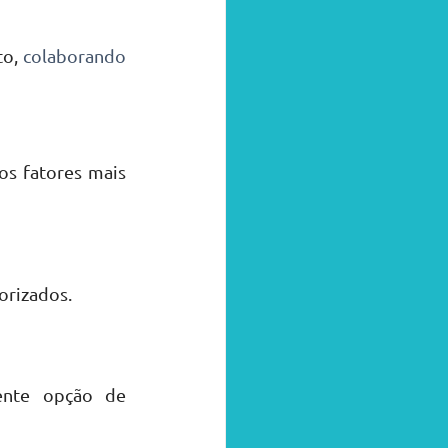
o, 
colaborando 
s fatores mais 
orizados.
nte opção de 