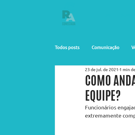
HOME
SOBRE 
Todos posts
Comunicação
V
23 de jul. de 2021
1 min de
COMO ANDA
EQUIPE?
Funcionários engajad
extremamente compr