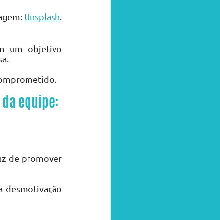
agem: 
Unsplash
.
m um objetivo 
sa.
 comprometido.
 da equipe:
az de promover 
a desmotivação 