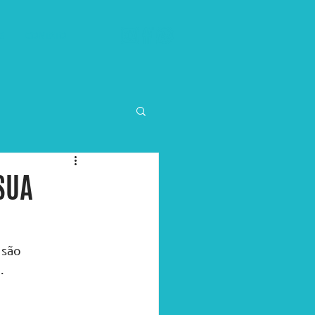
G
CONTATO
SUA
 são 
 