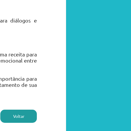
ra diálogos e 
a receita para 
mocional entre 
portância para 
tamento de sua 
Voltar