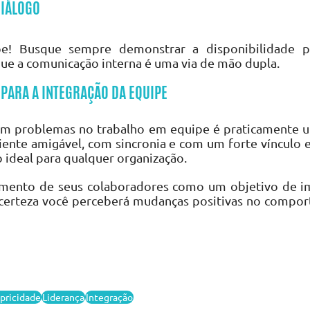
DIÁLOGO
pe! Busque sempre demonstrar a disponibilidade pa
que a comunicação interna é uma via de mão dupla.
PARA A INTEGRAÇÃO DA EQUIPE
m problemas no trabalho em equipe é praticamente um
ente amigável, com sincronia e com um forte vínculo e
 ideal para qualquer organização.
amento de seus colaboradores como um objetivo de im
ce
rteza você perceberá mudanças po
sitivas no compor
pricidade
Liderança
Integração