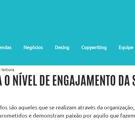
NÓS
NOSSOS SERVIÇOS
PORTFÓLIO
DEPOIMENTOS
BLO
endas
Negócios
Desing
Copywriting
Equipe
 leitura
 O NÍVEL DE ENGAJAMENTO DA 
os são aqueles que se realizam através da organização,
ometidos e demonstram paixão por aquilo que fazem.