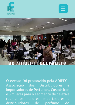
RR ADIPEC I FREI CANECA
O evento foi promovido pela ADIPEC -
Associação dos Distribuidores e
Importadores de Perfumes, Cosméticos
e Similares para o segmento de beleza e
reuniu os maiores importadores e
distribuidores de perfume do