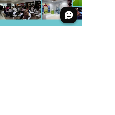
Voltar
Próximo
Criar
Realizar
Avaliar
+55 11 5093
-5601
+55 11 5093
-5601
contato@craconectada.com.br