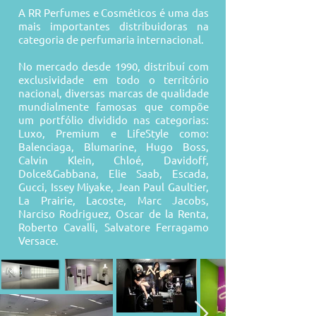
A RR Perfumes e Cosméticos é uma das
mais importantes distribuidoras na
categoria de perfumaria internacional.
No mercado desde 1990, distribuí com
exclusividade em todo o território
nacional, diversas marcas de qualidade
mundialmente famosas que compõe
um portfólio dividido nas categorias:
Luxo, Premium e LifeStyle como:
Balenciaga, Blumarine, Hugo Boss,
Calvin Klein, Chloé, Davidoff,
Dolce&Gabbana, Elie Saab, Escada,
Gucci, Issey Miyake, Jean Paul Gaultier,
La Prairie, Lacoste, Marc Jacobs,
Narciso Rodriguez, Oscar de la Renta,
Roberto Cavalli, Salvatore Ferragamo
Versace.