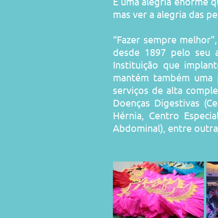
É uma alegria enorme q
mas ver a alegria das p
“Fazer sempre melhor”,
desde 1897 pelo seu a
Instituição que implan
mantém também uma pos
serviços de alta compl
Doenças Digestivas (
Ce
Hérnia
,
Centro Especia
Abdominal
), entre outr