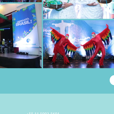
+55 11 5093
-5601