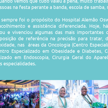
uando vemos que tudo valeu a pena, muito trabal
essoas na festa perante a banda, escola de samba,
 sempre foi o propósito do Hospital Alemão Osw
colhimento e assistência diferenciada. Hoje, h
tou e vivenciou algumas das mais importantes c
ição de referência na precisão para tratar, 
exidade, nas áreas da Oncologia (
Centro Especia
ntro Especializado em Obesidade e Diabetes
,
C
lizado em Endoscopia
,
Cirurgia Geral do Apare
as especialidades.