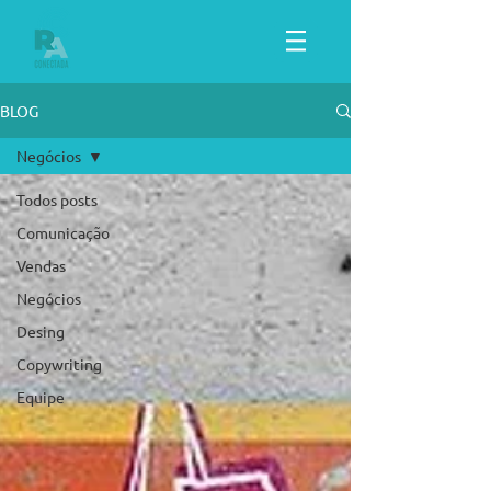
BLOG
Negócios
Todos posts
Comunicação
Vendas
Negócios
Desing
Copywriting
Equipe