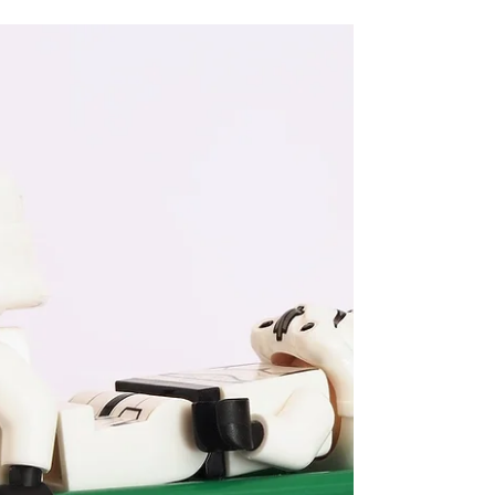
O PERFECCIONISMO É BOM PARA OS
NEGÓCIOS? MITO ou VERDADE?
Foi-se o tempo em que ser perfeccionista era tido
como qualidade. Foi-se o tempo em que ser
perfeccionista era tido como qualidade...